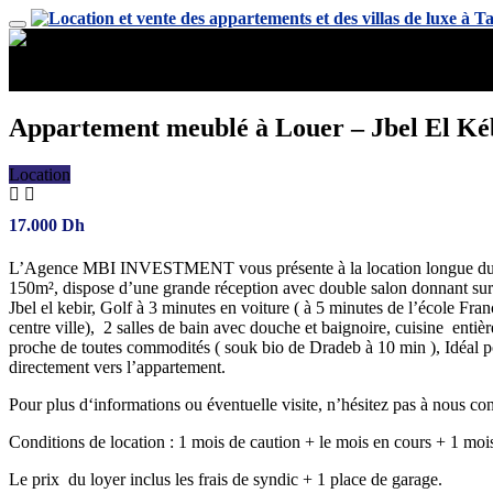
Appartement meublé à Louer – Jbel El Kéb
Location
17.000
Dh
L’Agence MBI INVESTMENT vous présente à la location longue durée 
150m², dispose d’une grande réception avec double salon donnant sur un
Jbel el kebir, Golf à 3 minutes en voiture ( à 5 minutes de l’école 
centre ville), 2 salles de bain avec douche et baignoire, cuisine entiè
proche de toutes commodités ( souk bio de Dradeb à 10 min ), Idéal po
directement vers l’appartement.
Pour plus d‘informations ou éventuelle visite, n’hésitez pas à nous con
Conditions de location : 1 mois de caution + le mois en cours + 1 mo
Le prix du loyer inclus les frais de syndic + 1 place de garage.