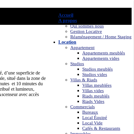
Accueil
A propos
Qui sommes nous
Gestion Locative
Réaménagement / Home Staging
Location
Appartement
Appartements meublés
Appartements vides
Studios
Studios meublés
, d’une superficie de
Studios vides
le, situé dans la zone de
Villas & Riads
inutes et 10 minutes du
Villas meublées
tribué et lumineux,
Villas vides
 Ascenseur avec accès
Riads meublés
Riads Vides
Commercials
Bureaux
Local Équipé
Local Vide
Cafés & Restaurants
Immeubles