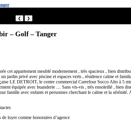
❮
❯
ir – Golf – Tanger
cet appartement meublé modernement , très spacieux , bien distribué
 jardin privé avec piscine et espaces verts , résidence calme et familia
Française LE DETROIT, le centre commercial Carrefour Socco Alto à 5 m
rement équipée avec buanderie … Sans vis-vis , très ensoleillé , bien dis
ur famille avec enfants et personnes cherchant le calme et la sérénité.
tacter.
is de loyer comme honoraires d’agence