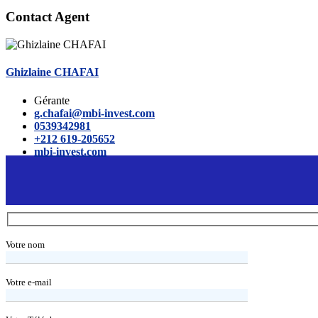
Contact Agent
Ghizlaine CHAFAI
Gérante
g.chafai@mbi-invest.com
0539342981
+212 619-205652
mbi-invest.com
Votre nom
Votre e-mail