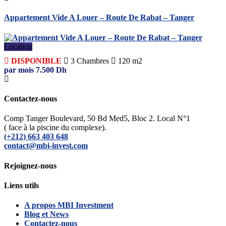
Appartement Vide A Louer – Route De Rabat – Tanger
Location
DISPONIBLE
3
Chambres
120 m2
par mois
7.500
Dh
Contactez-nous
Comp Tanger Boulevard, 50 Bd Med5, Bloc 2. Local N°1
( face à la piscine du complexe).
(+212) 663 403 648
contact@mbi-invest.com
Rejoignez-nous
Liens utils
A propos MBI Investment
Blog et News
Contactez-nous