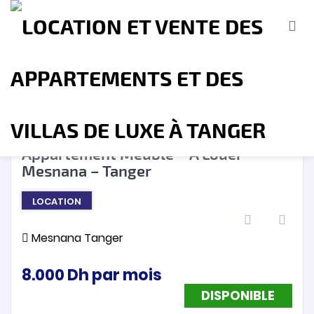
DISPONIBLE
❮
❯
Appartement Meublé – A Louer –
Mesnana – Tanger
Accueil
A propos
Location
Vente
LOCATION
Terrains
Location de Vacances
Contact
Mesnana Tanger
8.000
Dh
par mois
DISPONIBLE