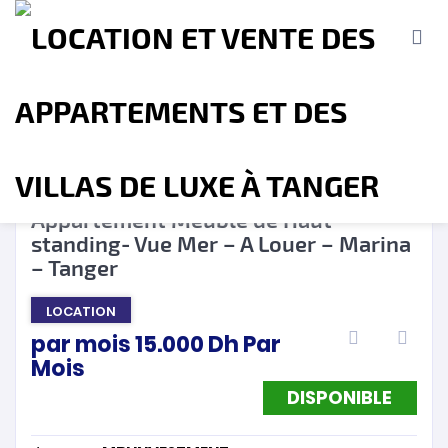
DISPONIBLE
❮
❯
Appartement Meublé de Haut
standing- Vue Mer – A Louer – Marina
Accueil
A propos
Location
Vente
– Tanger
LOCATION
Terrains
Location de Vacances
Contact
par mois
15.000
Dh
Par
Mois
DISPONIBLE