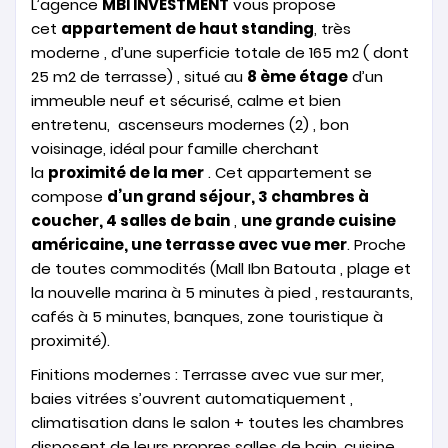
L’agence
MBI INVESTMENT
vous propose
cet
appartement de haut standing
, très
moderne , d’une superficie totale de 165 m2 ( dont
25 m2 de terrasse) , situé au
8 ème étage
d’un
immeuble neuf et sécurisé, calme et bien
entretenu, ascenseurs modernes (2) , bon
voisinage, idéal pour famille cherchant
la
proximité de la mer
. Cet appartement se
compose
d’un grand séjour, 3 chambres à
coucher, 4 salles de bain
,
une grande cuisine
américaine, une terrasse avec vue mer
. Proche
de toutes commodités (Mall Ibn Batouta , plage et
la nouvelle marina à 5 minutes à pied , restaurants,
cafés à 5 minutes, banques, zone touristique à
proximité).
Finitions modernes : Terrasse avec vue sur mer,
baies vitrées s’ouvrent automatiquement ,
climatisation dans le salon + toutes les chambres
disposent de leurs propres salles de bain, cuisine