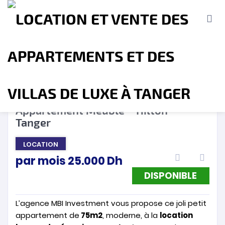
DISPONIBLE
❮
❯
Appartement Meublé – Hilton –
Tanger
Accueil
A propos
Location
Vente
LOCATION
par mois
25.000
Dh
Terrains
Location de Vacances
Contact
DISPONIBLE
L’agence MBI Investment vous propose ce joli petit
appartement de
75m2
, moderne, à la
location