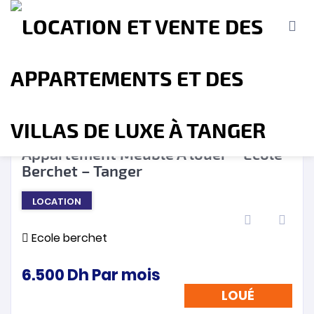
LOUÉ
❮
❯
Appartement Meublé A louer – Ecole
Berchet – Tanger
Accueil
A propos
Location
Vente
LOCATION
Terrains
Location de Vacances
Contact
Ecole berchet
6.500
Dh
Par mois
LOUÉ