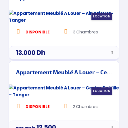
LOCATION
DISPONIBLE
3
Chambres
13.000
Dh
Appartement Meublé A Louer – Centre De Ville – Tanger
LOCATION
DISPONIBLE
2
Chambres
12.500
Dh
par mois