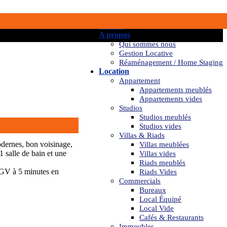
Accueil
A propos
Qui sommes nous
Gestion Locative
Réaménagement / Home Staging
Location
Appartement
Appartements meublés
Appartements vides
Studios
Studios meublés
Studios vides
Villas & Riads
odernes, bon voisinage,
Villas meublées
1 salle de bain et une
Villas vides
Riads meublés
 TGV à 5 minutes en
Riads Vides
Commercials
Bureaux
Local Équipé
Local Vide
Cafés & Restaurants
Immeubles