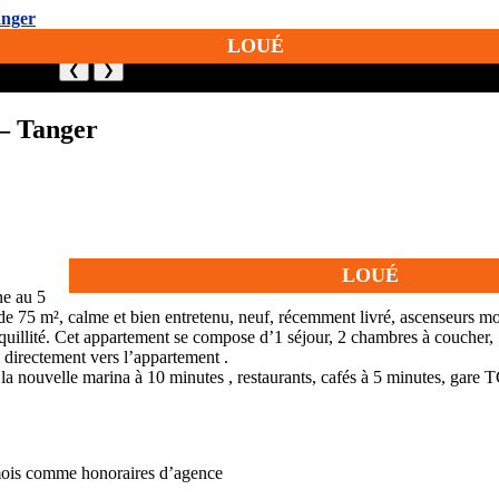
LOUÉ
❮
❯
– Tanger
LOUÉ
e au 5
de 75 m², calme et bien entretenu, neuf, récemment livré, ascenseurs m
anquillité. Cet appartement se compose d’1 séjour, 2 chambres à coucher, 
directement vers l’appartement .
la nouvelle marina à 10 minutes , restaurants, cafés à 5 minutes, gare
 mois comme honoraires d’agence