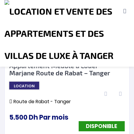
DISPONIBLE
❮
❯
Appartement Meublé à Louer –
Marjane Route de Rabat – Tanger
Accueil
A propos
Location
Vente
LOCATION
Terrains
Location de Vacances
Contact
Route de Rabat - Tanger
5.500
Dh
Par mois
DISPONIBLE