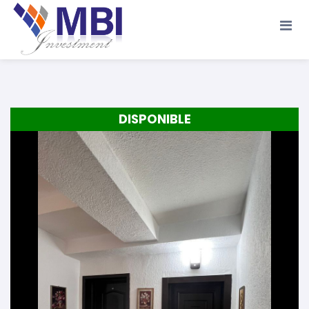
Accueil
A propos
Location
Vente
DISPONIBLE
Terrains
Location de Vacances
Contact