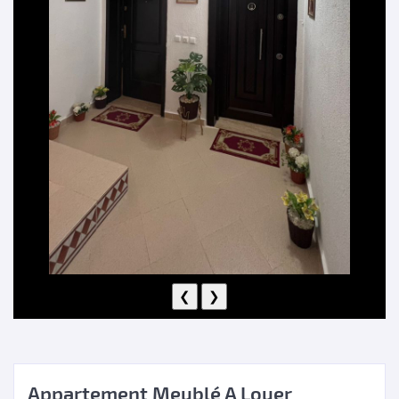
❮
❯
Appartement Meublé A Louer