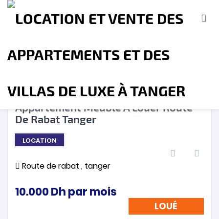
LOUÉ
❮
❯
Appartement Meublé A Louer Route
De Rabat Tanger
Accueil
A propos
Location
Vente
LOCATION
Terrains
Location de Vacances
Contact
Route de rabat , tanger
10.000
Dh
par mois
LOUÉ