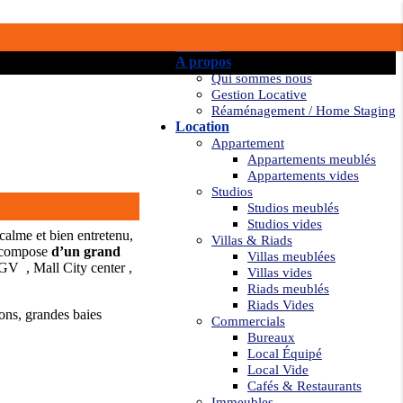
Accueil
A propos
Qui sommes nous
Gestion Locative
Réaménagement / Home Staging
Location
Appartement
Appartements meublés
Appartements vides
Studios
Studios meublés
Studios vides
calme et bien entretenu,
Villas & Riads
se compose
d’un grand
Villas meublées
GV , Mall City center ,
Villas vides
Riads meublés
Riads Vides
ions, grandes baies
Commercials
Bureaux
Local Équipé
Local Vide
Cafés & Restaurants
Immeubles