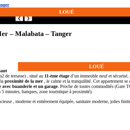
LOUÉ
❮
❯
er – Malabata – Tanger
LOUÉ
haut
2 de terrasse) , situé au
11-ème étage
d’un immeuble neuf et sécurisé, 
 la
proximité de la mer
, le calme et la tranquillité. Cet appartement 
e avec buanderie et un garage
. Proche de toutes commodités (Gare T
 à 5 minutes, banques, zone touristique à proximité).
acieuse , moderne et entièrement équipée, sanitaire moderne, jolies finit