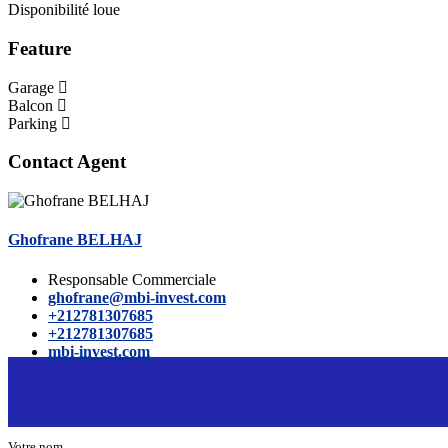
Disponibilité
loue
Feature
Garage
Balcon
Parking
Contact Agent
Ghofrane BELHAJ
Responsable Commerciale
ghofrane@mbi-invest.com
+212781307685
+212781307685
mbi-invest.com
Votre nom