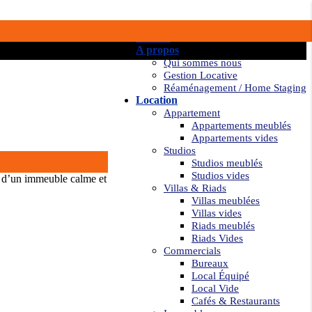
Accueil
A propos
Qui sommes nous
Gestion Locative
Réaménagement / Home Staging
Location
Appartement
Appartements meublés
Appartements vides
Studios
Studios meublés
Studios vides
e d’un immeuble calme et
Villas & Riads
Villas meublées
Villas vides
Riads meublés
Riads Vides
Commercials
Bureaux
Local Équipé
Local Vide
Cafés & Restaurants