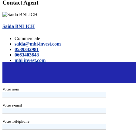
Contact Agent
Saida BNI-ICH
Commerciale
saida@mbi-invest.com
0539342981
0663403648
mbi-invest.com
Votre nom
Votre e-mail
Votre Téléphone