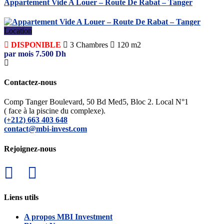
Appartement Vide A Louer – Route De Rabat – Tanger
Location
DISPONIBLE
3
Chambres
120 m2
par mois
7.500
Dh
Contactez-nous
Comp Tanger Boulevard, 50 Bd Med5, Bloc 2. Local N°1
( face à la piscine du complexe).
(+212) 663 403 648
contact@mbi-invest.com
Rejoignez-nous
Liens utils
A propos MBI Investment