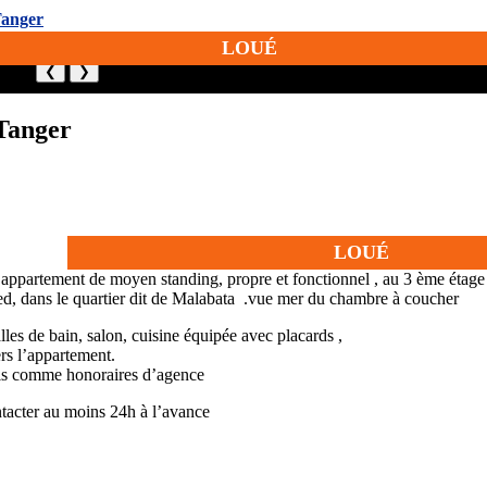
LOUÉ
❮
❯
Tanger
LOUÉ
 appartement de moyen standing, propre et fonctionnel , au 3 ème étag
ied, dans le quartier dit de Malabata .vue mer du chambre à coucher
les de bain, salon, cuisine équipée avec placards ,
ers l’appartement.
ois comme honoraires d’agence
ntacter au moins 24h à l’avance