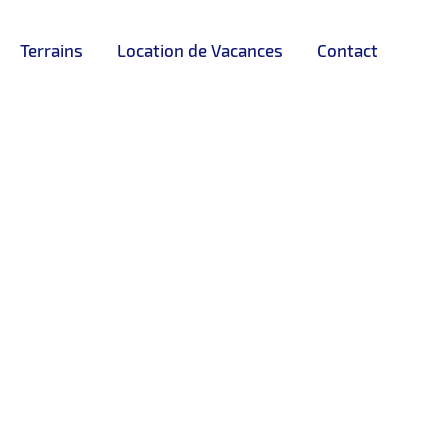
Terrains
Location de Vacances
Contact
DISPONIBLE
errasse , dans un immeuble neuf et
ur famille cherchant la proximité de la
de bain et une cuisine entièrement équipée