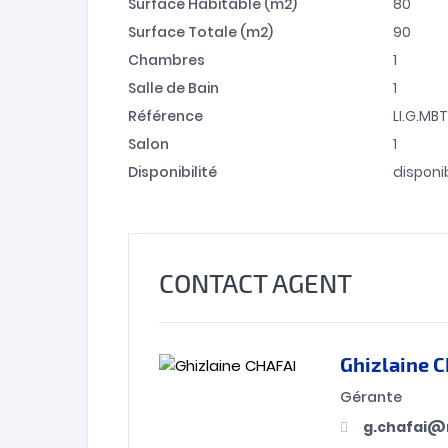
Surface Habitable (m2)
80
Surface Totale (m2)
90
Chambres
1
Salle de Bain
1
Référence
LI.G.MB
Salon
1
Disponibilité
disponi
CONTACT AGENT
Ghizlaine 
Gérante
g.chafai@