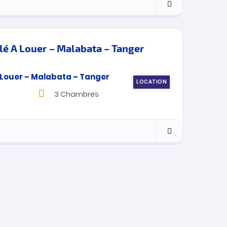
é A Louer – Malabata – Tanger
LOCATION
3
Chambres