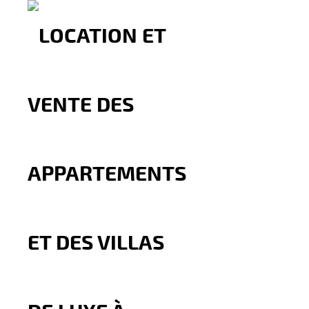
Appartement Meublée A Lo
6.500
Dh
Par mois
L’agence MBI INVESTMENT vous propose ce 
sécurisé, calme et bien entretenu, neuf, r
mer , le calme et la tranquillité. Cet appa
et aménagée avec rangements avec buand