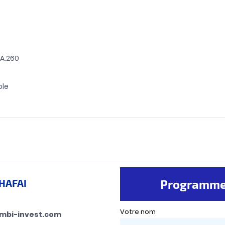
TA.260
ble
CHAFAI
Programmer
Votre nom
mbi-invest.com