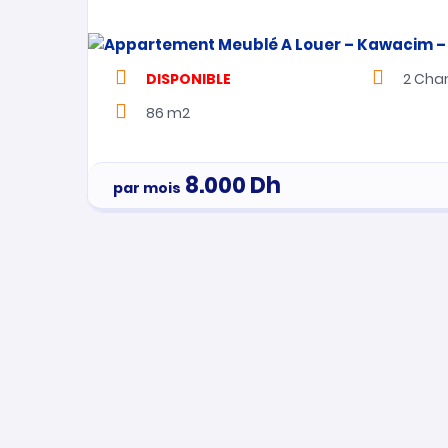
DISPONIBLE
2
Cha
86 m2
8.000
Dh
par mois