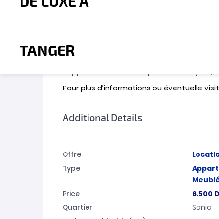
Proche de toutes commodités (Gare TGV à 5 
5 minutes, gare TGV à 5 minutes en voiture
Quartier en pleine expansion dans la zone
Conditions de location : 1 mois de caution
L’appartement sera disponible le 1er juin ( 
Pour plus d’informations ou éventuelle vis
Additional Details
Offre
Locati
Type
Appar
Meubl
Price
6.500
D
Quartier
Sania