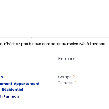
minutes en voiture , Mall City center , plage et la nouvelle
, banques, zone touristique à proximité).
 de Malabata Sania .
 +1 le mois en cours+ 1 mois comme honoraires d’agence
loué actuellement).
ite, n’hésitez pas à nous contacter au moins 24h à l’avance
Feature
on
Garage
Terrasse
tement
,
Appartement
é
,
Résidentiel
h
Par mois