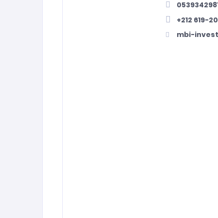
053934298
+212 619-2
mbi-inves