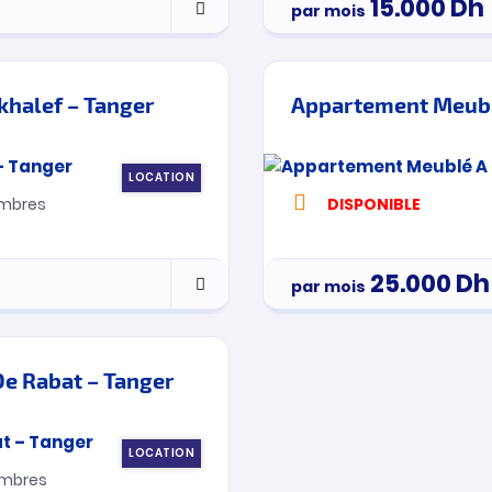
15.000
Dh
par mois
halef – Tanger
Appartement Meubl
LOCATION
mbres
DISPONIBLE
25.000
Dh
par mois
De Rabat – Tanger
LOCATION
mbres