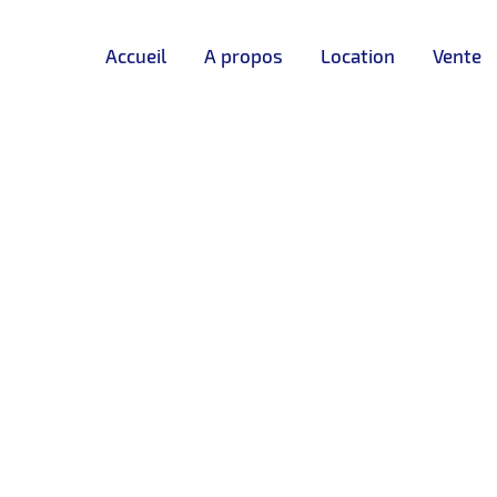
Accueil
A propos
Location
Vente
DISPONIBLE
❮
❯
uer – Malabata – Tanger
LOCATION
JOLI appartement moderne , en rez de chaussez avec une t
écemment livré, ascenseurs modernes, bon voisinage, idéal po
rtement se compose d’1 séjour, 1 chambre à coucher, 1 salle 
erie, garage .