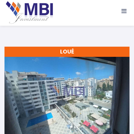
Accueil
A propos
Location
Vente
LOUÉ
Terrains
Location de Vacances
Contact