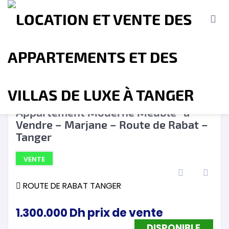
DISPONIBLE
❮
❯
Appartement Moderne Meublé -à
Vendre – Marjane – Route de Rabat –
Accueil
A propos
Location
Vente
Tanger
VENTE
Terrains
Location de Vacances
Contact
ROUTE DE RABAT TANGER
1.300.000
Dh
prix de vente
DISPONIBLE