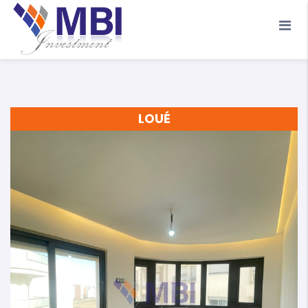
Accueil
A propos
Location
Vente
LOUÉ
Terrains
Location de Vacances
Contact