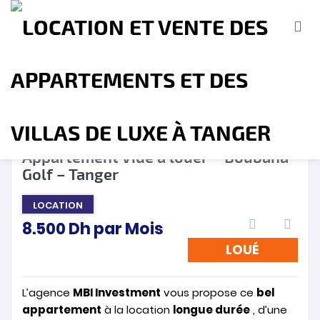
LOUÉ
❮
❯
Appartement Vide à louer – Boubana
Golf – Tanger
Accueil
A propos
Location
Vente
LOCATION
8.500
Dh
par Mois
Terrains
Location de Vacances
Contact
LOUÉ
L’agence
MBI Investment
vous propose ce
bel
appartement
à la location
longue durée
, d’une