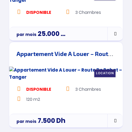
DISPONIBLE
3
Chambres
25.000
Dh
par mois
Appartement Vide A Louer – Route De Rabat – Tanger
LOCATION
DISPONIBLE
3
Chambres
120 m2
7.500
Dh
par mois