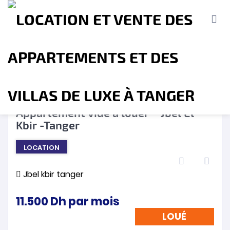
LOUÉ
❮
❯
Appartement vide à louer – Jbel El
Kbir -Tanger
Accueil
A propos
Location
Vente
LOCATION
Terrains
Location de Vacances
Contact
Jbel kbir tanger
11.500
Dh
par mois
LOUÉ