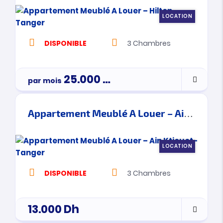
LOCATION
DISPONIBLE
3
Chambres
25.000
Dh
par mois
3900000
Appartement Meublé A Louer – Ain Ktiouet- Tanger
LOCATION
DISPONIBLE
3
Chambres
13.000
Dh