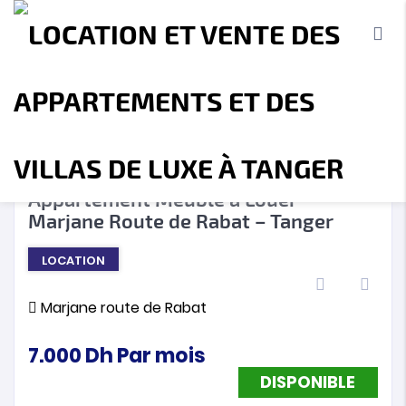
DISPONIBLE
❮
❯
Appartement Meublé à Louer –
Marjane Route de Rabat – Tanger
Accueil
A propos
Location
Vente
LOCATION
Terrains
Location de Vacances
Contact
Marjane route de Rabat
7.000
Dh
Par mois
DISPONIBLE