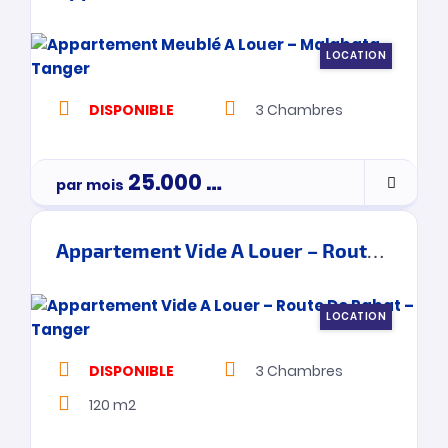
LOCATION
DISPONIBLE
3
Chambres
25.000
Dh
par mois
Appartement Vide A Louer – Route De Rabat – Tanger
LOCATION
DISPONIBLE
3
Chambres
120 m2