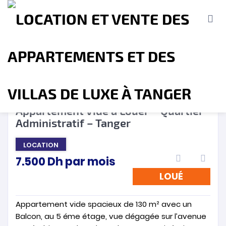
LOUÉ
❮
❯
Appartement Vide à Louer – Quartier
Administratif – Tanger
Accueil
A propos
Location
Vente
LOCATION
7.500
Dh
par mois
Terrains
Location de Vacances
Contact
LOUÉ
Appartement vide spacieux de 130 m² avec un
Balcon, au 5 éme étage, vue dégagée sur l’avenue