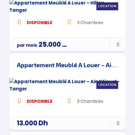
LOCATION
DISPONIBLE
3
Chambres
25.000
Dh
par mois
3900000
Appartement Meublé A Louer – Ain Ktiouet- Tanger
LOCATION
DISPONIBLE
3
Chambres
13.000
Dh