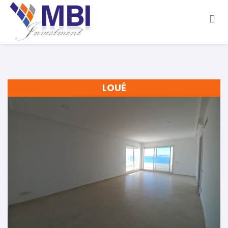
Accueil
A propos
Location
Vente
LOUÉ
Terrains
Location de Vacances
Contact