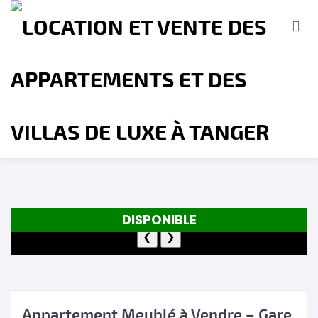
Accueil
A propos
Location
Vente
DISPONIBLE
Terrains
Location de Vacances
❮
❯
Contact
Appartement Meublé à Vendre – Gare