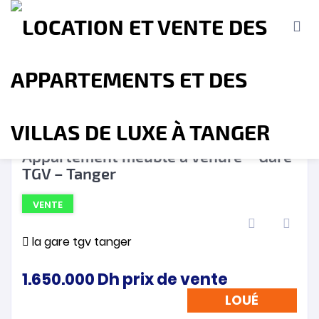
LOUÉ
❮
❯
Appartement meublé à Vendre – Gare
TGV – Tanger
Accueil
A propos
Location
Vente
VENTE
Terrains
Location de Vacances
Contact
la gare tgv tanger
1.650.000
Dh
prix de vente
LOUÉ