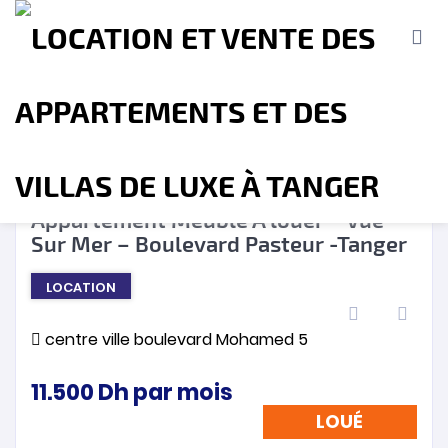
LOUÉ
❮
❯
Appartement Meublé A louer – Vue
Sur Mer – Boulevard Pasteur -Tanger
Accueil
A propos
Location
Vente
LOCATION
Terrains
Location de Vacances
Contact
centre ville boulevard Mohamed 5
11.500
Dh
par mois
LOUÉ