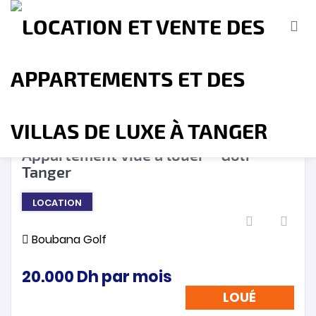
LOUÉ
❮
❯
Appartement vide à louer – Golf –
Tanger
Accueil
A propos
Location
Vente
LOCATION
Terrains
Location de Vacances
Contact
Boubana Golf
20.000
Dh
par mois
LOUÉ