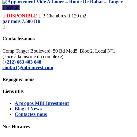
Location
DISPONIBLE
3
Chambres
120 m2
par mois
7.500
Dh
Contactez-nous
Comp Tanger Boulevard, 50 Bd Med5, Bloc 2. Local N°1
( face à la piscine du complexe).
(+212) 663 403 648
contact@mbi-invest.com
Rejoignez-nous
Liens utils
A propos MBI Investment
Blog et News
Contactez-nous
Nos Horaires