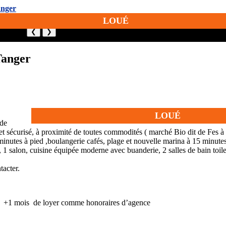
LOUÉ
❮
❯
Tanger
LOUÉ
ide
 et sécurisé, à proximité de toutes commodités ( marché Bio dit de Fes à
nutes à pied ,boulangerie cafés, plage et nouvelle marina à 15 minute
 salon, cuisine équipée moderne avec buanderie, 2 salles de bain toilett
tacter.
urs +1 mois de loyer comme honoraires d’agence