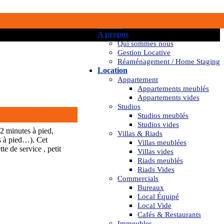
Accueil
A propos
Qui sommes nous
Gestion Locative
Réaménagement / Home Staging
Location
Appartement
Appartements meublés
Appartements vides
Studios
Studios meublés
Studios vides
 2 minutes à pied,
Villas & Riads
s à pied…). Cet
Villas meublées
e de service , petit
Villas vides
Riads meublés
Riads Vides
Commercials
Bureaux
Local Équipé
Local Vide
Cafés & Restaurants
Immeubles