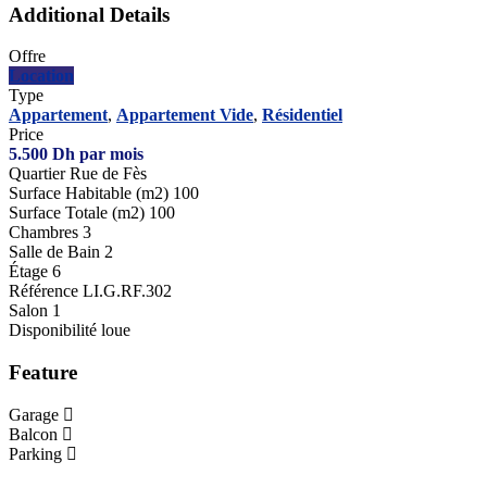
Additional Details
Offre
Location
Type
Appartement
,
Appartement Vide
,
Résidentiel
Price
5.500
Dh
par mois
Quartier
Rue de Fès
Surface Habitable (m2)
100
Surface Totale (m2)
100
Chambres
3
Salle de Bain
2
Étage
6
Référence
LI.G.RF.302
Salon
1
Disponibilité
loue
Feature
Garage
Balcon
Parking