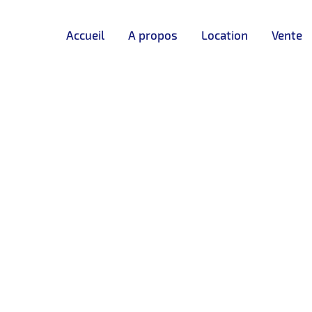
Accueil
A propos
Location
Vente
DISPONIBLE
❮
❯
ulevard Mohamed 5 – Tanger
LOCATION