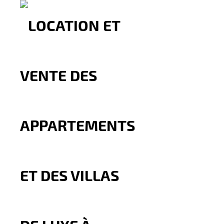
Bureau Vide à Louer – Bo
Boulevard Mohamed 5, tanger
5.500
Dh
par mois