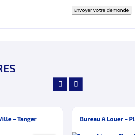
RES
ille – Tanger
Bureau A Louer – P