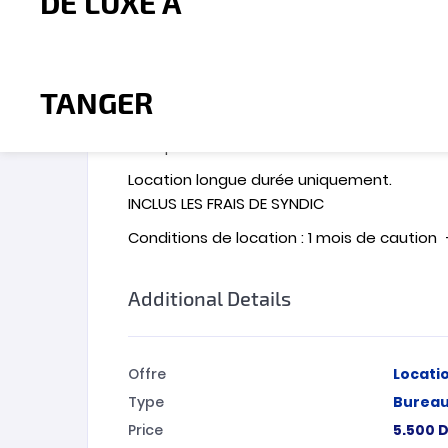
L’agence MBI Investment vous propose ce 
4 pièces , 1 WC , sécurité 24h/24h , caméras 
Idéal pour tout type d’activité commercial:
Bureau Vide à Louer à Tanger
Pour plus d‘informations ou éventuelle visi
Location longue durée uniquement.
INCLUS LES FRAIS DE SYNDIC
Conditions de location : 1 mois de caution
Additional Details
Offre
Locati
Type
Burea
Price
5.500
D