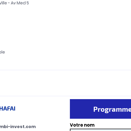
ille - Av Med 5
ble
CHAFAI
Programmer
Votre nom
mbi-invest.com