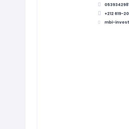
053934298
+212 619-2
mbi-inves