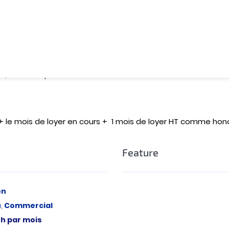
bureau vide à louer de 100 m2, en plein Boulevard Mohamed
de télésurveillance , ensoleillé, propre.
 cabinet comptable, avocat, médecin, cabinet fiduciaire, ect
te, n’hésitez pas à nous contacter.
 + le mois de loyer en cours + 1 mois de loyer HT comme hon
Feature
on
u
,
Commercial
h
par mois