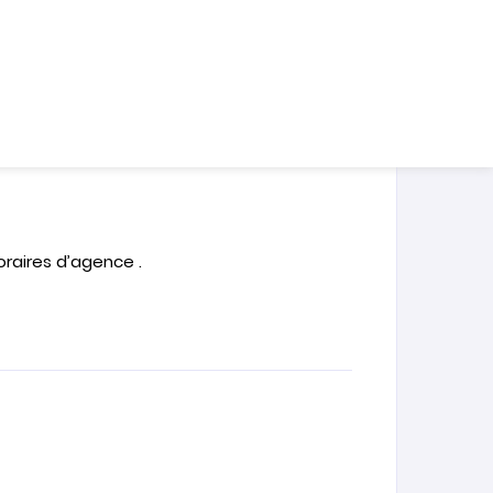
 5 de Tanger, au 4ème étage , dispose de
..
oraires d’agence .