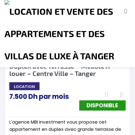
DISPONIBLE
❮
❯
Duplex avec Terrasse – Meublé A
louer – Centre Ville – Tanger
Accueil
A propos
Location
Vente
LOCATION
7.500
Dh
par mois
Terrains
Location de Vacances
Contact
DISPONIBLE
L’agence MBI Investment vous propose cet
appartement en duplex avec grande terrasse de