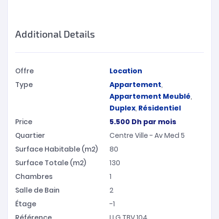
Additional Details
Offre
Location
Type
Appartement
,
Appartement Meublé
,
Duplex
,
Résidentiel
Price
5.500
Dh
par mois
Quartier
Centre Ville - Av Med 5
Surface Habitable (m2)
80
Surface Totale (m2)
130
Chambres
1
Salle de Bain
2
Étage
-1
Référence
LI.G.TBV.104