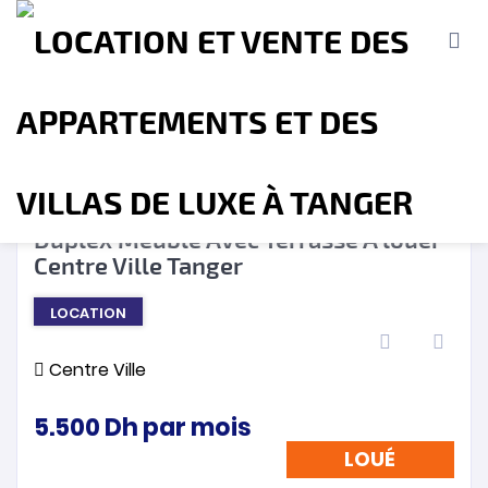
LOUÉ
❮
❯
Duplex Meublé Avec Terrasse A louer
Centre Ville Tanger
Accueil
A propos
Location
Vente
LOCATION
Terrains
Location de Vacances
Contact
Centre Ville
5.500
Dh
par mois
LOUÉ