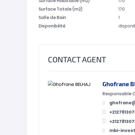
Surface Habitable (m2)
170
Surface Totale (m2)
170
Salle de Bain
1
Disponibilité
disponi
CONTACT AGENT
Ghofrane B
Responsable 
ghofrane@
+212781307
+212781307
mbi-inves