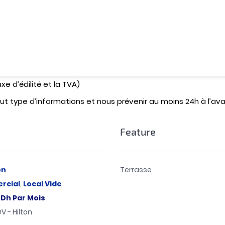
s propose un espace de
170 mètres carrés
avec une terrasse
votre entreprise.
sor, cet espace est idéal pour une variété d’activités comme
ing, assurance, magasin centre médical, kinésithérapie…ect
 + le mois en cours + 1 mois de loyer HT comme honoraires 
axe d’édilité et la TVA)
t type d’informations et nous prévenir au moins 24h à l’avan
Feature
on
Terrasse
rcial
,
Local Vide
0
Dh
Par Mois
V - Hilton