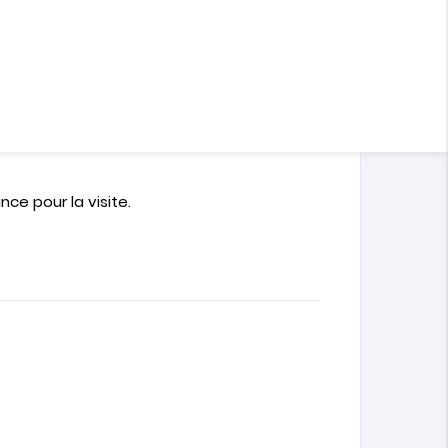
 sur la rue principale à
5 min de la gare
rciales :
d’agence.
ce pour la visite.