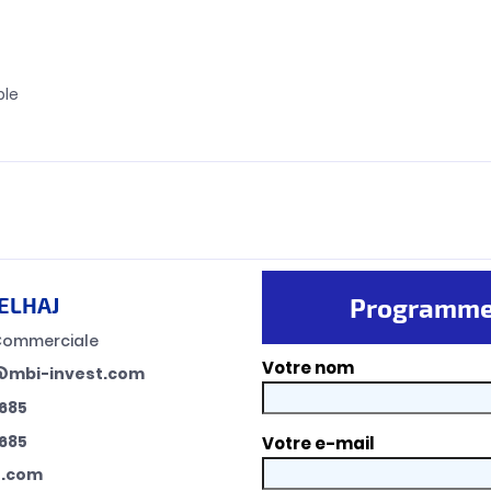
ble
ELHAJ
Programmer
Commerciale
Votre nom
mbi-invest.com
685
685
Votre e-mail
t.com