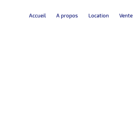
Accueil
A propos
Location
Vente
DISPONIBLE
❮
❯
– Gare TGV -Tanger
LOCATION