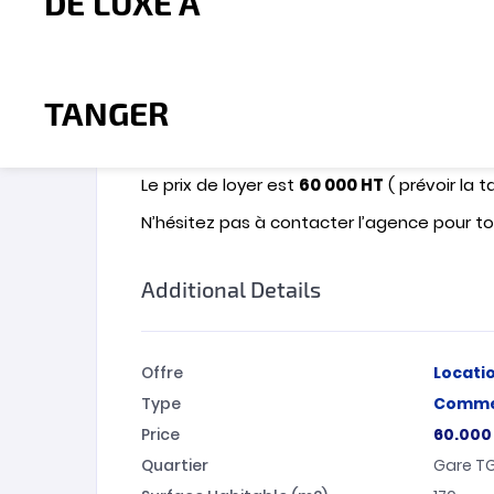
L’agence immobilière MBI Investment vou
TGV
, offrant une opportunité unique pour 
Situé dans un quartier animé et en plein es
Restaurant, boulangerie, pâtisserie, press
Conditions de location : 2 mois de caution
Le prix de loyer est
60 000 HT
( prévoir la t
N’hésitez pas à contacter l’agence pour tou
Additional Details
Offre
Locati
Type
Comme
Price
60.00
Quartier
Gare TG