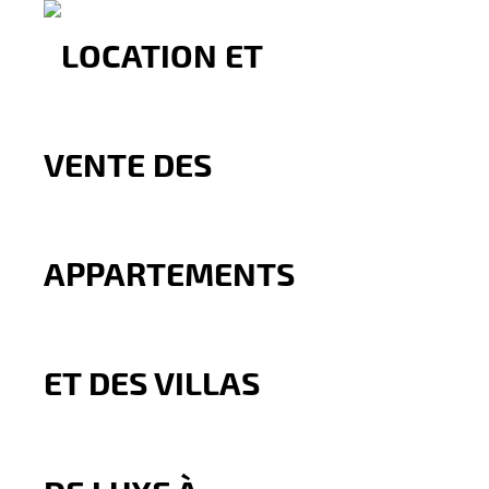
Local commercial à louer 
GARE TGV TANG
60.000
Dh
Par Mois