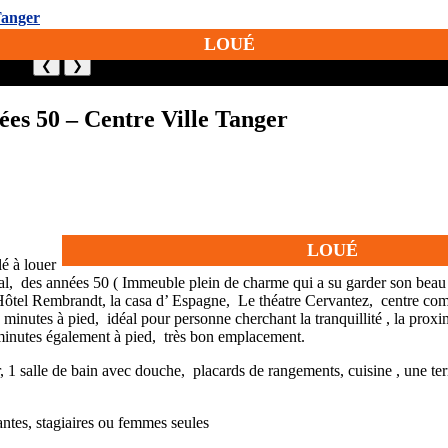
LOUÉ
❮
❯
es 50 – Centre Ville Tanger
LOUÉ
 à louer
l, des années 50 ( Immeuble plein de charme qui a su garder son beau c
eur, Hôtel Rembrandt, la casa d’ Espagne, Le théatre Cervantez, cent
utes à pied, idéal pour personne cherchant la tranquillité , la proximi
5 minutes également à pied, très bon emplacement.
, 1 salle de bain avec douche, placards de rangements, cuisine , une te
iantes, stagiaires ou femmes seules