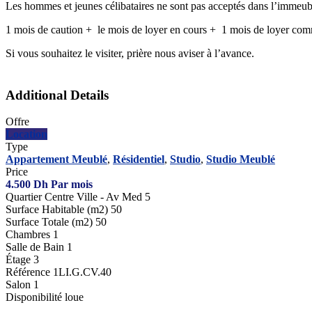
Les hommes et jeunes célibataires ne sont pas acceptés dans l’immeuble
1 mois de caution + le mois de loyer en cours + 1 mois de loyer com
Si vous souhaitez le visiter, prière nous aviser à l’avance.
Additional Details
Offre
Location
Type
Appartement Meublé
,
Résidentiel
,
Studio
,
Studio Meublé
Price
4.500
Dh
Par mois
Quartier
Centre Ville - Av Med 5
Surface Habitable (m2)
50
Surface Totale (m2)
50
Chambres
1
Salle de Bain
1
Étage
3
Référence
1LI.G.CV.40
Salon
1
Disponibilité
loue