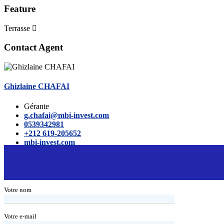
Feature
Terrasse
Contact Agent
Ghizlaine CHAFAI
Gérante
g.chafai@mbi-invest.com
0539342981
+212 619-205652
mbi-invest.com
Votre nom
Votre e-mail