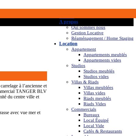
Accueil
A propos
Qui sommes nous
Gestion Locative
Réaménagement / Home Staging
Location
Appartement
Appartements meublés
Appartements vides
Studios
Studios meublés
Studios vides
Villas & Riads
arrelage à l’ancienne et
Villas meublées
re commercial TANGER BLV
Villas vides
té du centre ville et
Riads meublés
Riads Vides
Commercials
rrasse avec vue mer et
Bureaux
Local Équipé
Local Vide
Cafés & Restaurants