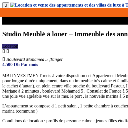
Studio Meublé à louer – Immeuble des anné
Location
Boulevard Mohamed 5 ,Tanger
4.500
Dh
Par mois
MBI INVESTMENT mets à votre disposition cet Appartement Meublé
pour longue durée uniquement, dans un immeuble très calme et familia
le cachet d’antan), en plein centre ville proche du boulevard Past
Marjane à 2 minutes , boulevard Mohamed 5 , Consulat de France à 5 min
une jolie vue agréable vue sur la mer, le port , la nouvelle marina à 
L’appartement se compose d 1 petit salon , 1 petite chambre à coucher
marina (commune ).
Conditions de location : profils de personne calme : jeunes filles étud