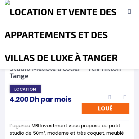
LOUÉ
❮
❯
Studio Meublé à Louer – TGV Hilton –
Tange
Accueil
A propos
Location
Vente
LOCATION
4.200
Dh
par mois
Terrains
Location de Vacances
Contact
LOUÉ
L’agence MBI Investment vous propose ce petit
studio de 50m², moderne et très coquet, meublé