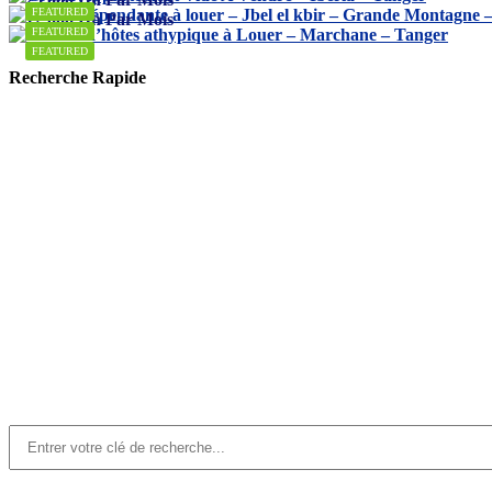
FEATURED
12.000
Dh
Par Mois
FEATURED
FEATURED
Recherche Rapide