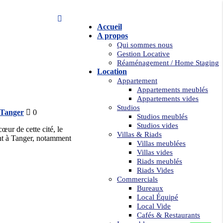
Accueil
A propos
Qui sommes nous
Gestion Locative
Réaménagement / Home Staging
Location
Appartement
Appartements meublés
Appartements vides
Studios
Tanger
0
Studios meublés
Studios vides
œur de cette cité, le
Villas & Riads
ent à Tanger, notamment
Villas meublées
Villas vides
Riads meublés
Riads Vides
Commercials
Bureaux
Local Équipé
Local Vide
21
Cafés & Restaurants