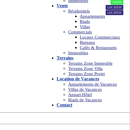
19
Immeubles
VENTE
Vente
28
LOCATION
Résidentiels
LOCATION
Appartements
Riads
Villas
Commercials
Locaux Commerciaux
Bureaux
Cafés & Restaurants
Immeubles
Terrains
Terrains Zone Immeuble
Terrains Zone Villa
Terrains Zone Projet
Location de Vacances
Appartements de Vacances
Villas de Vacances
Appart-Hôtel
Riads de Vacances
Contact