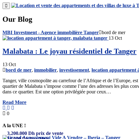
Our Blog
MBI Investment - Agence immobilière Tanger
bord de mer
13
Oct
Malabata : Le joyau résidentiel de Tanger
13
Oct
bord de mer
,
immobilier
,
investissement
,
location appartement 
Tanger, ville cosmopolite au carrefour de l’Afrique et de l’Europe, es
quartier de Malabata s’impose comme l’une des adresses les plus convoi
dans ce quartier. Est une option privilégiée pour ceux…
Read More
0
A la UNE !
3.200.000
Dh
prix de vente
25.000
Dh
Par Mois