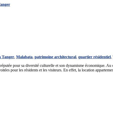
à Tanger
,
Malabata
,
patrimoine architectural
,
quartier résidentiel
,
t réputée pour sa diversité culturelle et son dynamisme économique. Au c
tées pour les résidents et les visiteurs. En effet, la location appartem