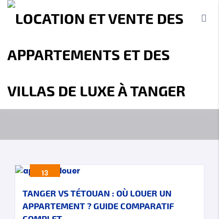
OUR BLOG
MBI Investment - Agence immobilière
Tanger
immobilier Tétouan
Accueil
A propos
Location
Vente
Terrains
Location de Vacances
Contact
13
Oct
TANGER VS TÉTOUAN : OÙ LOUER UN
APPARTEMENT ? GUIDE COMPARATIF
COMPLET