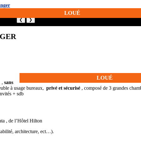
LOUÉ
❮
❯
ANGER
LOUÉ
 ,
sans
mmeuble à usage bureaux,
privé et sécurisé
, composé de 3 grandes chambr
nvités + sdb
ta , de l’Hôtel Hilton
abilité, architecture, ect…).