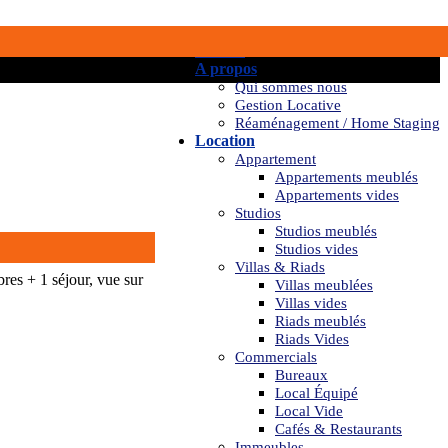
Accueil
A propos
Qui sommes nous
Gestion Locative
Réaménagement / Home Staging
Location
Appartement
Appartements meublés
Appartements vides
Studios
Studios meublés
Studios vides
Villas & Riads
es + 1 séjour, vue sur
Villas meublées
Villas vides
Riads meublés
Riads Vides
Commercials
Bureaux
Local Équipé
Local Vide
Cafés & Restaurants
Immeubles