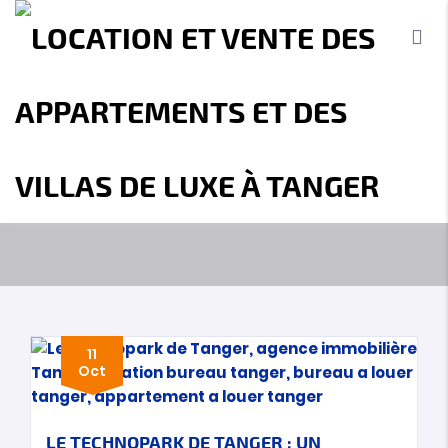
OUR BLOG
MBI Investment - Agence immobilière
Tanger
investissement Tanger.
Accueil
A propos
Location
Vente
Terrains
Location de Vacances
Contact
11
Oct
LE TECHNOPARK DE TANGER : UN