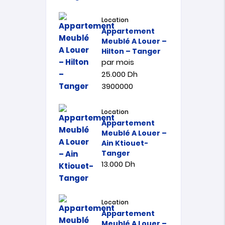
Location
Appartement
Meublé A Louer –
Hilton – Tanger
par mois
25.000
Dh
3900000
Location
Appartement
Meublé A Louer –
Ain Ktiouet-
Tanger
13.000
Dh
Location
Appartement
Meublé A Louer –