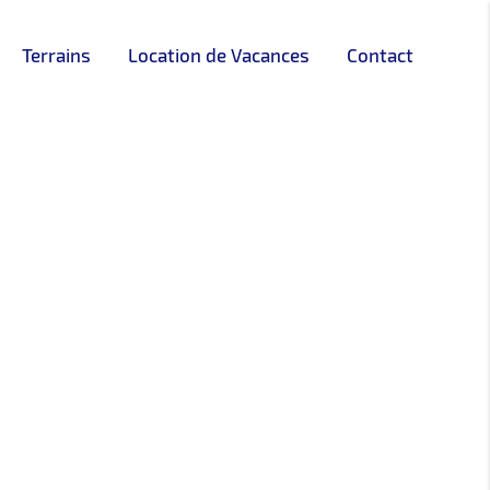
Terrains
Location de Vacances
Contact
A LA UNE !
VENTE
FEATURED
3.200.000
Dh
prix de