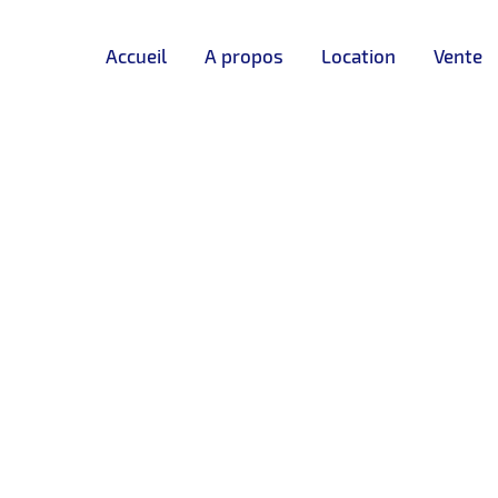
Accueil
A propos
Location
Vente
anger
location bureau Tanger