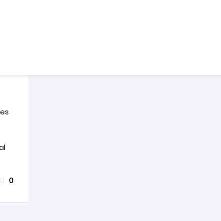
TRE
’un
ble
ance
les
al
0