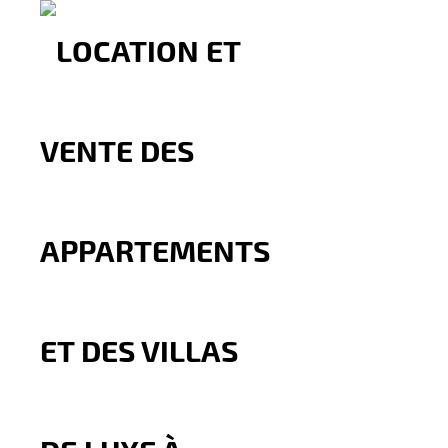
OUR BLOG
MBI Investment - Agence immobilière T
11
Oct
LE TECHNOPARK DE TANGER : UN
ÉCOSYSTÈME DYNAMIQUE POUR LES