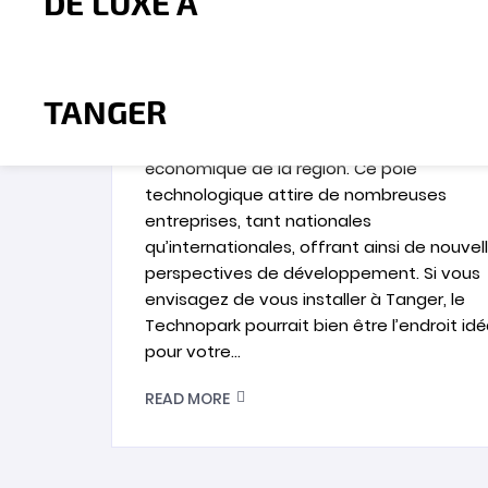
ENTREPRISES ET LES TALENTS, ET VO
FUTUR BUREAU
Le Technopark de Tanger est bien plus qu
simple parc d’activités. Il s’agit d’un vérita
catalyseur de l’innovation et de la croiss
économique de la région. Ce pôle
technologique attire de nombreuses
entreprises, tant nationales
qu’internationales, offrant ainsi de nouvel
perspectives de développement. Si vous
envisagez de vous installer à Tanger, le
Technopark pourrait bien être l’endroit idé
pour votre…
READ MORE