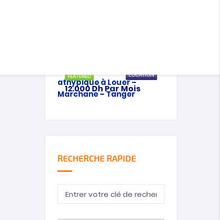
21
vente
LOCATION
FEATURED
19
25.000
Dh
Par Mois
LOCATION
FEATURED
28
12.000
Dh
Par Mois
RECHERCHE RAPIDE