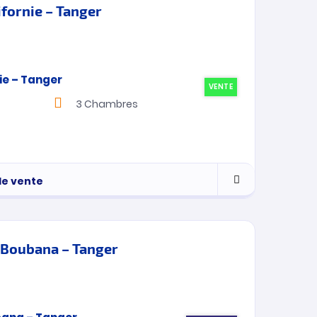
ifornie – Tanger
VENTE
3
Chambres
de vente
– Boubana – Tanger