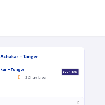
– Achakar – Tanger
LOCATION
3
Chambres