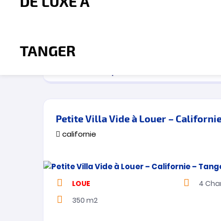
LOUE
5
Cha
350 m2
25.000
Dh
par Mois
Petite Villa Vide à Louer – Californi
californie
LOUE
4
Cha
350 m2