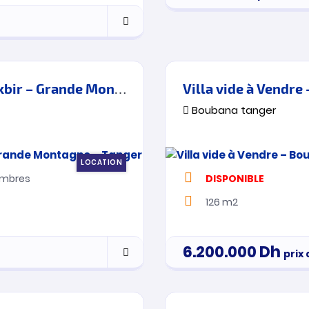
Villa Indépendante à louer – Jbel el kbir – Grande Montagne – Tanger
Villa vide à Vendre
Boubana tanger
LOCATION
mbres
DISPONIBLE
126 m2
6.200.000
Dh
prix