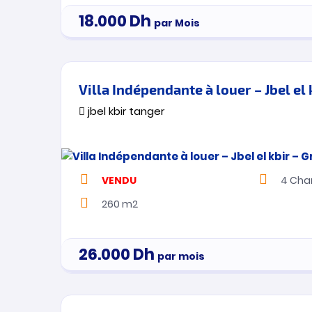
18.000
Dh
par Mois
jbel kbir tanger
VENDU
4
Cha
260 m2
26.000
Dh
par mois