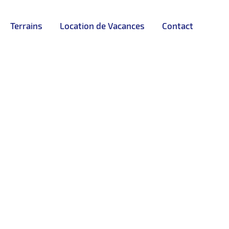
Terrains
Location de Vacances
Contact
 Californie – Souk El Bkar – Tanger
LOCATION
5
Chambres