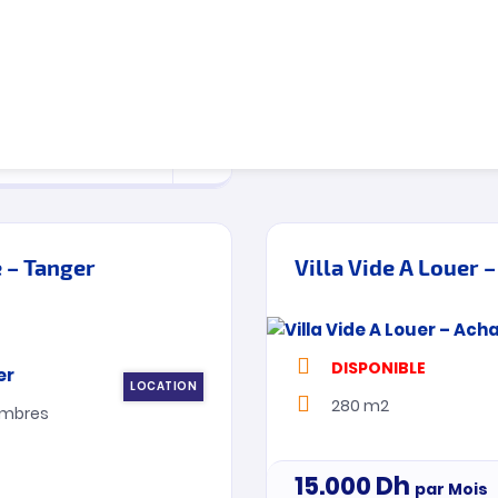
LOCATION
843 m2
mbres
30.000
Dh
par Mois
e – Tanger
Villa Vide A Louer 
DISPONIBLE
LOCATION
280 m2
mbres
15.000
Dh
par Mois