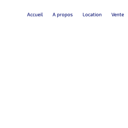
Accueil
A propos
Location
Vente
anger
Properties
Résidentiel
Villa
Villa Vide
oubana Golf
Villa Vide A Louer –
DISPONIBLE