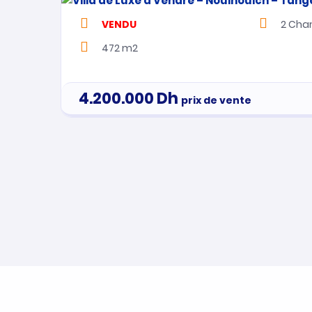
VENDU
2
Cha
472 m2
4.200.000
Dh
prix de vente