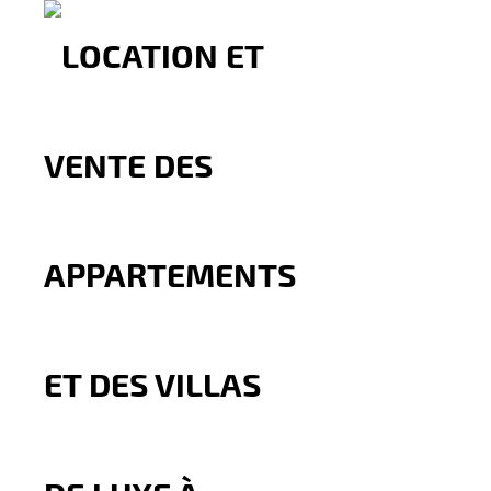
TYPE DE PROPRIÉTÉ
MBI Investment - Agence immobilière T
Villa Vide Avec Piscine à Louer – B
rah rah , tanger